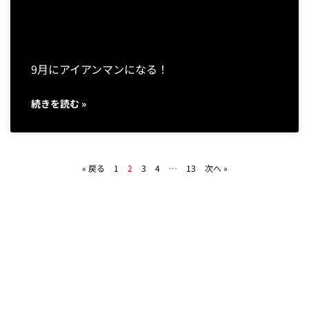
9月にアイアンマンになる！
続きを読む »
« 戻る
1
2
3
4
…
13
次へ »
相続・遺言
相続・遺言・登記の専門家として、相談者の悩みに寄