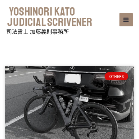
内
容
を
ス
司法書士 加藤義則事務所
キ
ッ
プ
ペ
ペ
ペ
ペ
ペ
ー
ー
ー
ー
ー
ジ
ジ
ジ
ジ
ジ
OTHERS